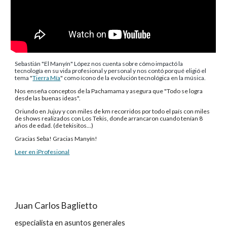
Sebastián "El Manyín" López nos cuenta sobre cómo impactó la
tecnología en su vida profesional y personal y nos contó porqué eligió el
tema "
Tierra Mía
" como ícono de la evolución tecnológica en la música.
Nos enseña conceptos de la Pachamama y
asegura que "Todo se logra
desde las buenas ideas".
Oriundo en Jujuy y con miles de km recorridos por todo el país con miles
de shows realizados con Los Tekis, donde arrancaron cuando tenían 8
años de edad. (de tekisitos...)
Gracias Seba! Gracias Manyín!
Leer en iProfesional
Juan Carlos Baglietto
especialista en asuntos generales