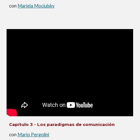
con
Mariela Mociulsky
Capítulo
3
- L
os paradigmas de comunicación
con
Mario Pergolini