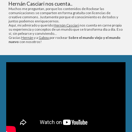
Hernán Casciari nos cuenta..
Muchos me preguntan, porque los contenidos de Rockear las
comunicaciones se comparten en forma gratuita con licencias de
creative commons. Justamente porque el conocimiento es de todos y
juntos podemos enriquecernos.
Aquí, mi admirado y querido
Hernán Casciari
nos cuenta en carne propia
su experiencia y conceptos de un mundo que se transforma día a día. Eso
sí, sin pelearse y conviviendo...
Gracias
Hernán
y a
Gabou
por rockear
Sobre el mundo viejo y el mundo
nuevo
con nosotros!