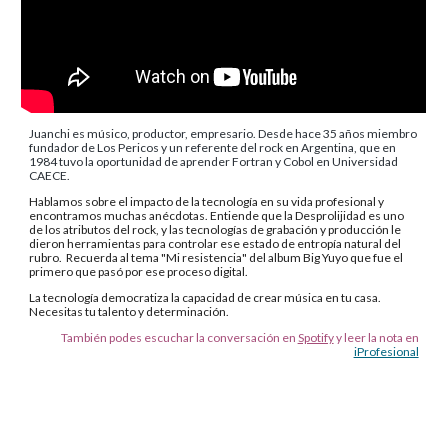
Juanchi es músico, productor, empresario. Desde hace 35 años miembro
fundador de Los Pericos y un referente del rock en Argentina, que en
1984 tuvo la oportunidad de aprender Fortran y Cobol en Universidad
CAECE.
Hablamos sobre el impacto de la tecnología en su vida profesional y
encontramos muchas anécdotas. Entiende que la Desprolijidad es uno
de los atributos del rock, y las tecnologías de grabación y producción le
dieron herramientas para controlar ese estado de entropía natural del
rubro. Recuerda al tema "Mi resistencia" del album Big Yuyo que fue el
primero que pasó por ese proceso digital.
La tecnología democratiza la capacidad de crear música en tu casa.
Necesitas tu talento y determinación.
También podes escuchar la conversación en
Spotify
y leer la nota en
iProfesional