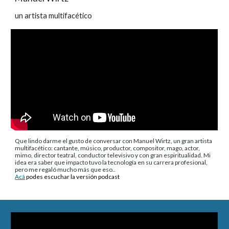
un artista multifacético
Que lindo darme el gusto de conversar con Manuel Wirtz, un gran artista
multifacético: cantante, músico, productor, compositor, mago, actor,
mimo, director teatral, conductor televisivo y con gran espiritualidad. Mi
idea era saber que impacto tuvo la tecnología en su carrera profesional,
pero me regaló mucho más que eso..
Acá
podes escuchar la versión podcast