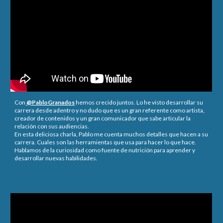
Con
@PabloGranados
hemos crecido juntos. Lo he visto desarrollar su
carrera desde adentro y no dudo que es un gran referente como artista,
creador de contenidos y un gran comunicador que sabe articular la
relación con sus audiencias.
En esta deliciosa charla, Pablo me cuenta muchos detalles que hacen a su
carrera. Cuales son las herramientas que usa para hacer lo que hace.
Hablamos de la curiosidad como fuente de nutrición para aprender y
desarrollar nuevas habilidades.