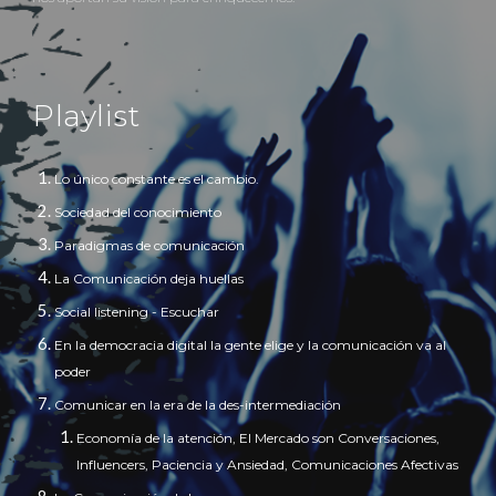
Playlist
Lo único constante es el cambio.
Sociedad del conocimiento
Paradigmas de comunicación
La Comunicación deja huellas
Social listening - Escuchar
En la democracia digital la gente elige y la comunicaci
ó
n va al
poder
Comunicar en la era de la des-intermediación
Economía de la atención, El Mercado son Conversaciones,
Influencers, Paciencia y Ansiedad, Comunicaciones Afectivas