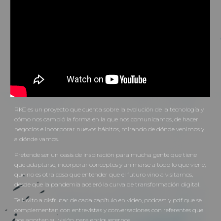
RKC es u
n proyecto
que
cuenta sobre la evolución de la tecnología y
cómo nos cambió la forma en la que nos comunicamos
, de hacer
negocios e incorporar nuevos hábitos, mirando de dónde venimos y
a dónde vamos.
Pretende ser un oasis de inspiración para mucha gente que tiene
que adaptarse, incorporar conceptos y animarse a todo lo que viene,
que no es otra cosa que entender que el futuro vino a visitarnos,
desde que l
a pandemia aceleró la curva de transformación digital.
Te invito a disfrutar de cada capítulo en video, podcast y pdf que se
complementan con entrevistas y conversaciones con referentes que
nos aportan su visión para enriquecernos.