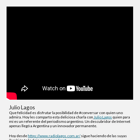
Julio Lagos
Que felicidad es disfrutar la posibilidad de #conversar con quien uno
admira. Hoy les comparto esta deliciosa charla con
Julio Lagos
quien para
mi es un referente del periodismo argentino. Un descubridor de Internet
apenas llegó a Argentina y un innovador permanente.
Hoy desde
https://www.radiolagos.com.ar/
sigue haciendo de las suyas